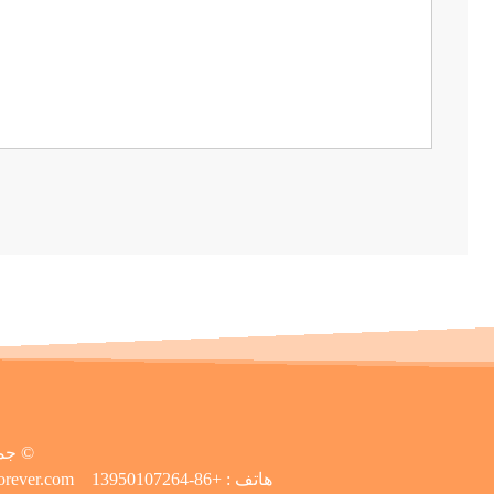
جميع الحقوق محفوظة لشركة شيامن ماغنيت فورإيفر للإلكترونيات المحدودة ©
هاتف :
+86-13950107264
orever.com