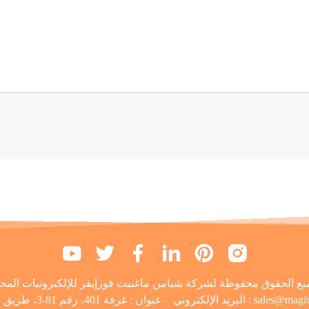
sales@magf
البريد الإلكتروني :
عنوان :
غرفة 401، رقم 81-3، طريق شيافي، هايتانج، شيامن، الصين 361026