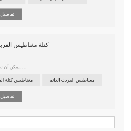
تفاصيل
C5 C8 C10 Y35 Y30BH كتلة مغناطيس 
2) يمكن أن تصل درجة حرارة التشغيل إلى 500 درجة.
3) تتمتع مغناطيسات الفريت بثبات قوي ولن تتآكل.
مغناطيس الفريت الدائم
مغناطيس كتلة ال
6) مع تأثير الجهير الغني ، فإنه يستخدم على نطاق واسع في معدات السماعات المرحلة.
تفاصيل