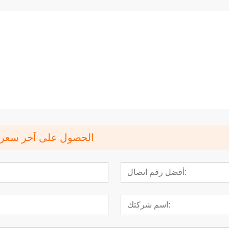
يت قرصي مخصص
مغناطيس نيوديميوم مقاوم للماء
مغناطيس 
ومغطى بمطاط
الحصول على آخر سعر؟ سن