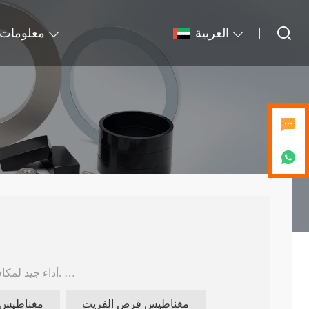
العربية
معلومات 
2) أداء جيد لمكافحة التآكل ، لا حاجة للمعالجة السطحية.
مغناطيس قرص الفريت
مغناطيس ك