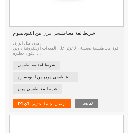
شريط لفة مغناطيسي مرن من النيوديميوم
مرن مثل الورق.
قوة مغناطيسية ضعيفة ، لا تؤثر على المعدات الإلكترونية ، ولن
تكون خطيرة.
يمكن طباعة الأنماط مباشرة على الطابعة.
من السهل قص أي شكل ونمط.
شريط لفة مغناطيسي
لقد حصل على شهادات ISO و RoHs وشهادات أخرى.
شريط مغناطيسي مرن من النيوديميوم
شريط مغناطيسي مرن
تفاصيل
ارسال لجنة التحقيق الآن