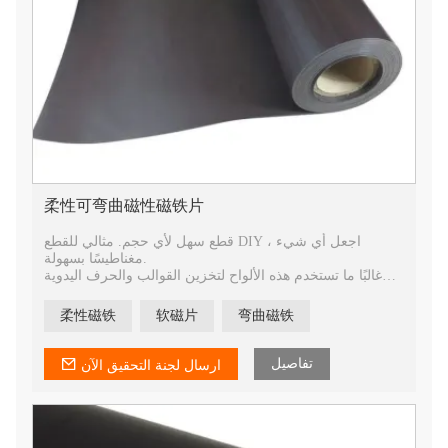
柔性可弯曲磁性磁铁片
قطع سهل لأي حجم. مثالي للقطع DIY ، اجعل أي شيء
مغناطيسًا بسهولة.
غالبًا ما تستخدم هذه الألواح لتخزين القوالب والحرف اليدوية
مثل صنع مغناطيس الثلاجة الخاص بك.
أوراق مغناطيسية مرنة ، لاصقة ، قابلة للطباعة. مغناطيس
柔性磁铁
软磁片
弯曲磁铁
قوي ومغناطيس سهل لأي حديد
من المهم ملاحظة أنها مغناطيسية من جانب واحد فقط وليست
ذاتية اللصق.
تفاصيل
ارسال لجنة التحقيق الآن
أوراق مغناطيسية قابلة للقطع للأعمال الفنية ، DIY ، الصور ،
الجدول الزمني والاستخدام المماثل