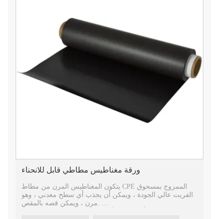
ورقة مغناطيس مطاطي قابل للانحناء
يتكون المغناطيس المرن من مطاط CPE الممزوج بمسحوق
الفريت عالي الجودة ، ويمكن أن يجذب أي سطح معدني ، وهو
مرن ، ويمكن قصه بالمقص.
من خلال البثق أو التدحرج أو الحقن ، يمكن إجراء المجموعة