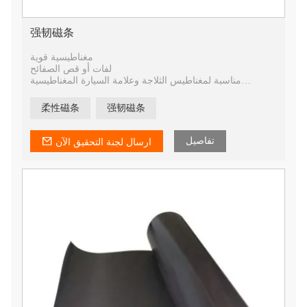
强韧磁条
مغناطيسية قوية
لفات أو قص الصفائح
مناسبة لمغناطيس الثلاجة وعلامة السيارة المغناطيسية
والمنتجات الترويجية
柔性磁条
强韧磁条
تفاصيل
ارسال لجنة التحقيق الآن