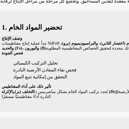
ية معقدة لتعدين المساحيق. وتخضع كل مرحلة من مراحل الإنتاج لرقابة
1. تحضير المواد الخام
وصف الإنتاج
م (اختصار الثاني)، والبراسيوديميوم (برو)،
والحديد (Fe)، والبورون (B)
فحص الجودة
تحليل التركيب الكيميائي
فحص نقاء المعادن الأرضية النادرة
التحقق من إمكانية تتبع المواد
تأثير ذلك على أداء المغناطيس
أرضية
الإكراه (Hcj)
يُحدد تركيب المواد الخام بشكل مباشر
نيس ذا
التخلف (بر)
و
النادرة أداءً مغناطيسيًا مستقرًا.