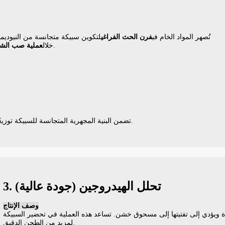
تُصهر المواد الخام في
فرن الحث الفراغي
لتكوين سبيكة متجانسة من النيوديمي
، لتشكيل رقائق رقيقة من السبائك ذات بنية مجهرية موحدة.
خلال
عملية صب الشر
.
تضمن البنية المجهرية المتجانسة للسبيكة توزي
3. تحلل الهيدروجين (جودة عالية)
وصف الإنتاج
ادة ويؤدي إلى تفتيتها إلى مسحوق خشن. تساعد هذه العملية في تحضير السبيكة
لمزيد من الطحن الدقيق.