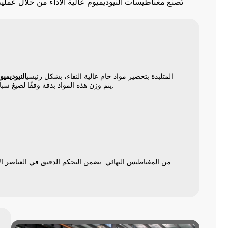
تُصنع مغناطيسات النيوديميوم عالية الأداء من خلال عمل
تبدأ عملية إنتاج مغناطيسات NdFeB المتلبدة بتحضير مواد خام عالية النقاء، بشكل رئيسي
النيوديميو
يتم وزن هذه المواد بدقة وفقًا لصيغ سبائك محددة لتحقيق الخصائص المغناطيسية المطلوبة.
من المغناطيس النهائي. يضمن التحكم الدقيق في العناصر ال