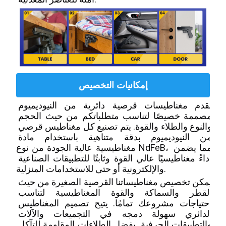
إمكانيات التخصيص
نقدم مغناطيسات قرصية دائرية من النيوديميوم 
مصممة خصيصًا لتناسب متطلباتكم من حيث الحجم 
والنوع والطلاء والقوة. يتم تصنيع كل مغناطيس قرصي 
من النيوديميوم بدقة متناهية باستخدام مادة 
مغناطيسية عالية الجودة من نوع NdFeB، مما يضمن 
أداءً مغناطيسيًا عالي القوة وثابتًا للتطبيقات الصناعية 
والإلكترونية أو حتى للاستخدامات المنزلية.
يمكن تخصيص مغناطيساتنا القرصية الصغيرة من حيث 
القطر والسماكة والقوة المغناطيسية لتناسب 
احتياجات مشروعك تمامًا. يتيح تصميم المغناطيس 
الدائري سهولة دمجه في التجميعات والآلات 
والتطبيقات الحرفية. بفضل الطلاءات المقاومة للتآكل 